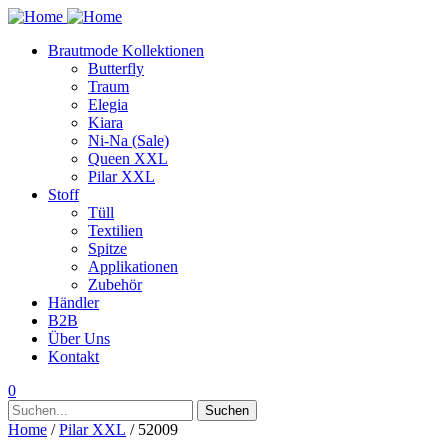
Brautmode Kollektionen
Butterfly
Traum
Elegia
Kiara
Ni-Na (Sale)
Queen XXL
Pilar XXL
Stoff
Tüll
Textilien
Spitze
Applikationen
Zubehör
Händler
B2B
Über Uns
Kontakt
0
Suchen
Suchen
nach:
Home
/
Pilar XXL
/ 52009