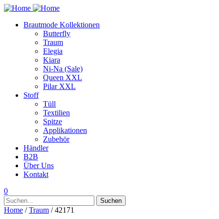
Brautmode Kollektionen
Butterfly
Traum
Elegia
Kiara
Ni-Na (Sale)
Queen XXL
Pilar XXL
Stoff
Tüll
Textilien
Spitze
Applikationen
Zubehör
Händler
B2B
Über Uns
Kontakt
0
Suchen
Suchen
nach:
Home
/
Traum
/ 42171