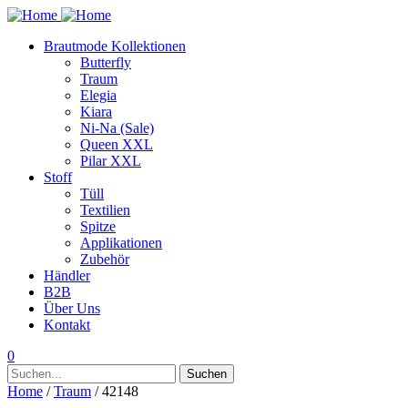
Brautmode Kollektionen
Butterfly
Traum
Elegia
Kiara
Ni-Na (Sale)
Queen XXL
Pilar XXL
Stoff
Tüll
Textilien
Spitze
Applikationen
Zubehör
Händler
B2B
Über Uns
Kontakt
0
Suchen
Suchen
nach:
Home
/
Traum
/ 42148