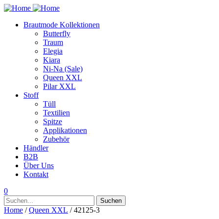
Brautmode Kollektionen
Butterfly
Traum
Elegia
Kiara
Ni-Na (Sale)
Queen XXL
Pilar XXL
Stoff
Tüll
Textilien
Spitze
Applikationen
Zubehör
Händler
B2B
Über Uns
Kontakt
0
Suchen
Suchen
nach:
Home
/
Queen XXL
/ 42125-3