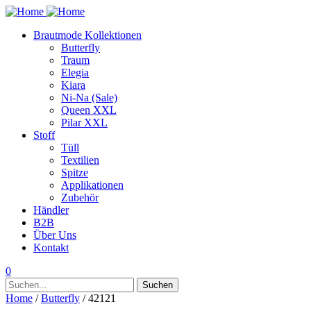
Brautmode Kollektionen
Butterfly
Traum
Elegia
Kiara
Ni-Na (Sale)
Queen XXL
Pilar XXL
Stoff
Tüll
Textilien
Spitze
Applikationen
Zubehör
Händler
B2B
Über Uns
Kontakt
0
Suchen
Suchen
nach:
Home
/
Butterfly
/ 42121