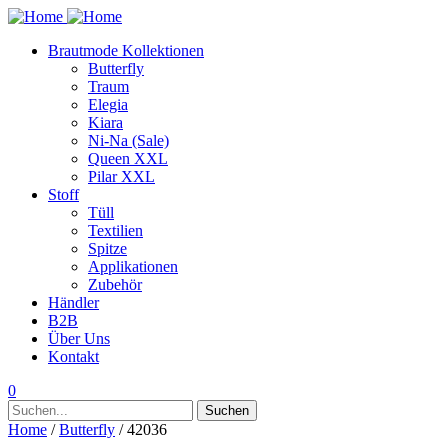
Brautmode Kollektionen
Butterfly
Traum
Elegia
Kiara
Ni-Na (Sale)
Queen XXL
Pilar XXL
Stoff
Tüll
Textilien
Spitze
Applikationen
Zubehör
Händler
B2B
Über Uns
Kontakt
0
Suchen
Suchen
nach:
Home
/
Butterfly
/ 42036