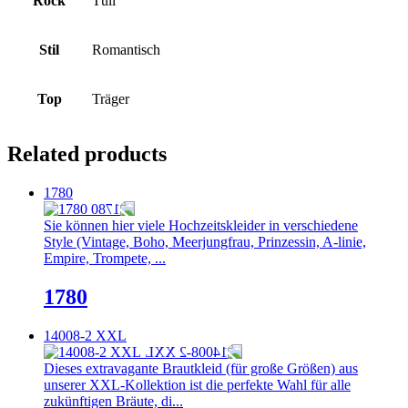
Rock
Tüll
Stil
Romantisch
Top
Träger
Related products
1780
Sie können hier viele Hochzeitskleider in verschiedene
Style (Vintage, Boho, Meerjungfrau, Prinzessin, A-linie,
Empire, Trompete, ...
1780
14008-2 XXL
Dieses extravagante Brautkleid (für große Größen) aus
unserer XXL-Kollektion ist die perfekte Wahl für alle
zukünftigen Bräute, di...