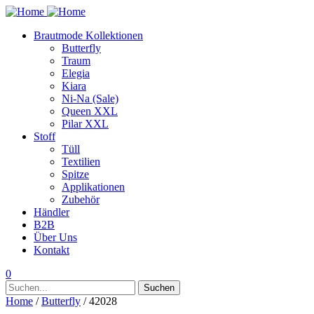
Brautmode Kollektionen
Butterfly
Traum
Elegia
Kiara
Ni-Na (Sale)
Queen XXL
Pilar XXL
Stoff
Tüll
Textilien
Spitze
Applikationen
Zubehör
Händler
B2B
Über Uns
Kontakt
0
Suchen
Suchen
nach:
Home
/
Butterfly
/ 42028