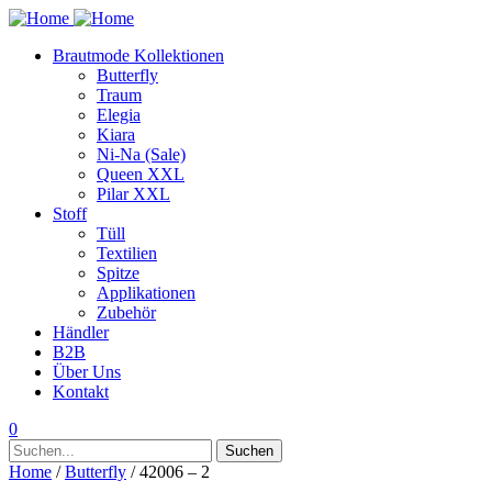
Brautmode Kollektionen
Butterfly
Traum
Elegia
Kiara
Ni-Na (Sale)
Queen XXL
Pilar XXL
Stoff
Tüll
Textilien
Spitze
Applikationen
Zubehör
Händler
B2B
Über Uns
Kontakt
0
Suchen
Suchen
nach:
Home
/
Butterfly
/ 42006 – 2