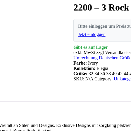
2200 – 3 Rock
Bitte einloggen um Preis z
Jetzt einloggen
Gibt es auf Lager
exkl. MwSt zzgl Versandkoste
Umrechnung Deutschen Größen
Farbe:
Ivory
Kollektion:
Elegia
Größe:
32
34
36
38
40
42
44
SKU:
N/A
Category:
Unkategor
ielfalt an Stilen und Designs. Exklusive Designs mit sorgfältig platzi
vagant, Romantisch, Elegant.