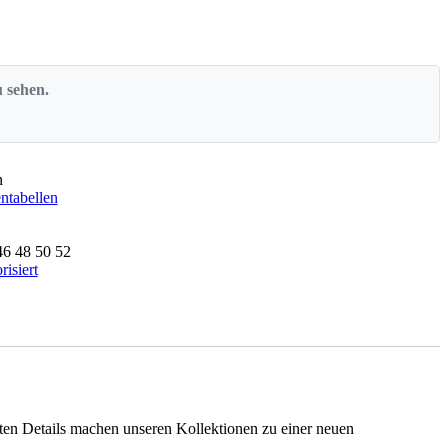
u sehen.
n
tabellen
46
48
50
52
isiert
erten Details machen unseren Kollektionen zu einer neuen