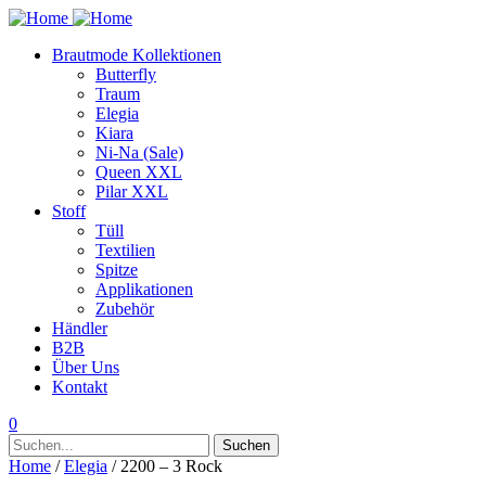
Brautmode Kollektionen
Butterfly
Traum
Elegia
Kiara
Ni-Na (Sale)
Queen XXL
Pilar XXL
Stoff
Tüll
Textilien
Spitze
Applikationen
Zubehör
Händler
B2B
Über Uns
Kontakt
0
Suchen
Suchen
nach:
Home
/
Elegia
/ 2200 – 3 Rock