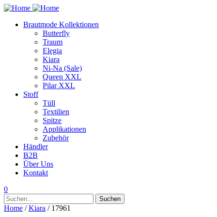
Brautmode Kollektionen
Butterfly
Traum
Elegia
Kiara
Ni-Na (Sale)
Queen XXL
Pilar XXL
Stoff
Tüll
Textilien
Spitze
Applikationen
Zubehör
Händler
B2B
Über Uns
Kontakt
0
Suchen
Suchen
nach:
Home
/
Kiara
/ 17961