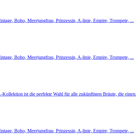
intage, Boho, Meerjungfrau, Prinzessin, A-linie, Empire, Trompete, ...
intage, Boho, Meerjungfrau, Prinzessin, A-linie, Empire, Trompete, ...
Kollektion ist die perfekte Wahl für alle zukünftigen Bräute, die einen.
intage, Boho, Meerjungfrau, Prinzessin, A-linie, Empire, Trompete, ...