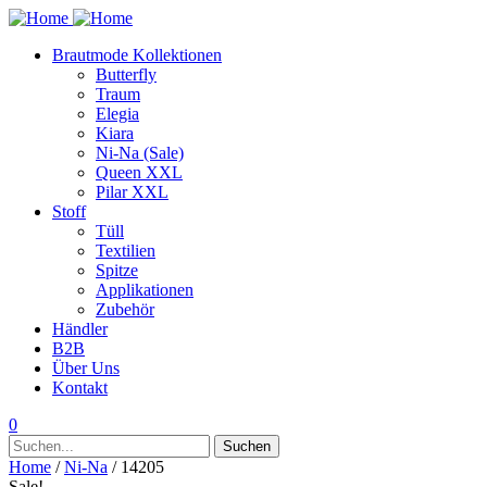
Brautmode Kollektionen
Butterfly
Traum
Elegia
Kiara
Ni-Na (Sale)
Queen XXL
Pilar XXL
Stoff
Tüll
Textilien
Spitze
Applikationen
Zubehör
Händler
B2B
Über Uns
Kontakt
0
Suchen
Suchen
nach:
Home
/
Ni-Na
/ 14205
Sale!