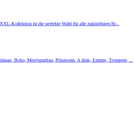
XXL-Kollektion ist die perfekte Wahl für alle zukünftigen Br...
intage, Boho, Meerjungfrau, Prinzessin, A-linie, Empire, Trompete, ...