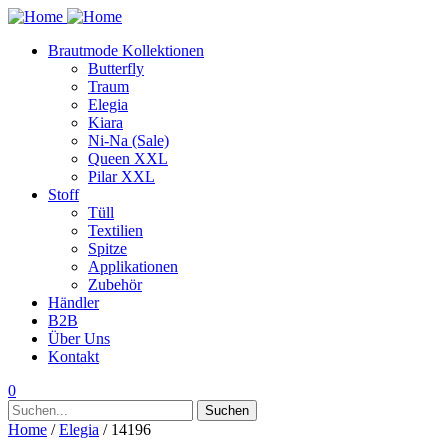
Brautmode Kollektionen
Butterfly
Traum
Elegia
Kiara
Ni-Na (Sale)
Queen XXL
Pilar XXL
Stoff
Tüll
Textilien
Spitze
Applikationen
Zubehör
Händler
B2B
Über Uns
Kontakt
0
Suchen
Suchen
nach:
Home
/
Elegia
/ 14196