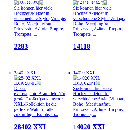
Sie können hier viele
Sie können hier viele
Hochzeitskleider in
Hochzeitskleider in
verschiedene Style (Vintage,
verschiedene Style (Vintage,
Boho, Meerjungfrau,
Boho, Meerjungfrau,
Prinzessin, A-linie, Empire,
Prinzessin, A-linie, Empire,
Trompete, ...
Trompete, ...
2283
14118
28402 XXL
14020 XXL
Dieses
Sie können hier viele
extravagante Brautkleid (für
Hochzeitskleider in
große Größen) aus unserer
verschiedene Style (Vintage,
XXL-Kollektion ist die
Boho, Meerjungfrau,
perfekte Wahl für alle
Prinzessin, A-linie, Empire,
zukünftigen Bräute, di...
Trompete, ...
28402 XXL
14020 XXL