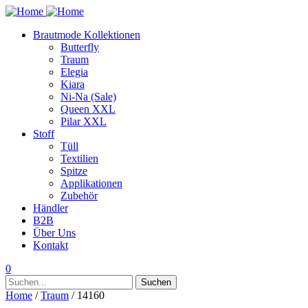
Brautmode Kollektionen
Butterfly
Traum
Elegia
Kiara
Ni-Na (Sale)
Queen XXL
Pilar XXL
Stoff
Tüll
Textilien
Spitze
Applikationen
Zubehör
Händler
B2B
Über Uns
Kontakt
0
Suchen
Suchen
nach:
Home
/
Traum
/ 14160