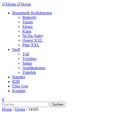
Brautmode Kollektionen
Butterfly
Traum
Elegia
Kiara
Ni-Na (Sale)
Queen XXL
Pilar XXL
Stoff
Tüll
Textilien
Spitze
Applikationen
Zubehör
Händler
B2B
Über Uns
Kontakt
0
Suchen
Suchen
nach:
Home
/
Elegia
/ 14105