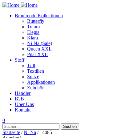
Brautmode Kollektionen
Butterfly
Traum
Elegia
Kiara
Ni-Na (Sale)
Queen XXL
Pilar XXL
Stoff
Tüll
Textilien
Spitze
Applikationen
Zubehör
Händler
B2B
Über Uns
Kontakt
0
Suchen
Suchen
nach:
Startseite
/
Ni-Na
/ 14085
Angebot!