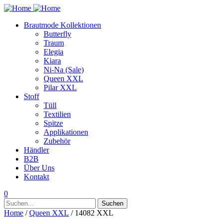
Brautmode Kollektionen
Butterfly
Traum
Elegia
Kiara
Ni-Na (Sale)
Queen XXL
Pilar XXL
Stoff
Tüll
Textilien
Spitze
Applikationen
Zubehör
Händler
B2B
Über Uns
Kontakt
0
Suchen
Suchen
nach:
Home
/
Queen XXL
/ 14082 XXL