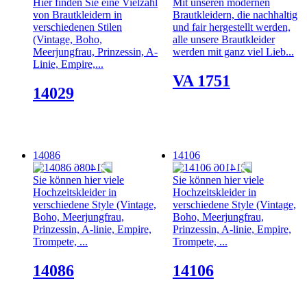
Hier finden Sie eine Vielzahl
Mit unseren modernen
von Brautkleidern in
Brautkleidern, die nachhaltig
verschiedenen Stilen
und fair hergestellt werden,
(Vintage, Boho,
alle unsere Brautkleider
Meerjungfrau, Prinzessin, A-
werden mit ganz viel Lieb...
Linie, Empire,...
VA 1751
14029
14086
14106
Sie können hier viele
Sie können hier viele
Hochzeitskleider in
Hochzeitskleider in
verschiedene Style (Vintage,
verschiedene Style (Vintage,
Boho, Meerjungfrau,
Boho, Meerjungfrau,
Prinzessin, A-linie, Empire,
Prinzessin, A-linie, Empire,
Trompete, ...
Trompete, ...
14086
14106