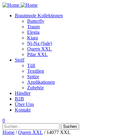
Brautmode Kollektionen
Butterfly
Traum
Elegia
Kiara
Ni-Na (Sale)
Queen XXL
Pilar XXL
Stoff
Tüll
Textilien
Spitze
Applikationen
Zubehör
Händler
B2B
Über Uns
Kontakt
0
Suchen
Suchen
nach:
Home
/
Queen XXL
/ 14077 XXL