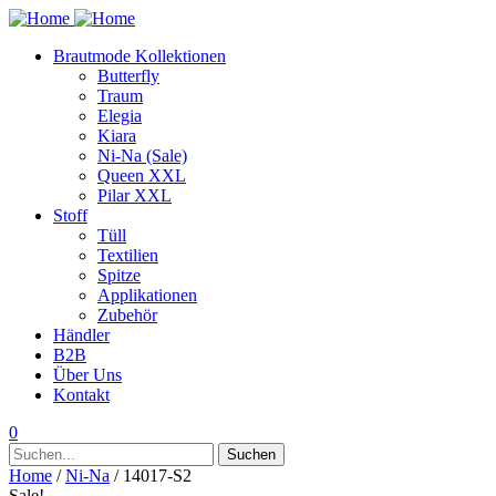
Brautmode Kollektionen
Butterfly
Traum
Elegia
Kiara
Ni-Na (Sale)
Queen XXL
Pilar XXL
Stoff
Tüll
Textilien
Spitze
Applikationen
Zubehör
Händler
B2B
Über Uns
Kontakt
0
Suchen
Suchen
nach:
Home
/
Ni-Na
/ 14017-S2
Sale!