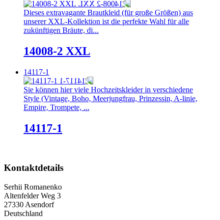
Dieses extravagante Brautkleid (für große Größen) aus
unserer XXL-Kollektion ist die perfekte Wahl für alle
zukünftigen Bräute, di...
14008-2 XXL
14117-1
Sie können hier viele Hochzeitskleider in verschiedene
Style (Vintage, Boho, Meerjungfrau, Prinzessin, A-linie,
Empire, Trompete, ...
14117-1
Kontaktdetails
Serhii Romanenko
Altenfelder Weg 3
27330 Asendorf
Deutschland